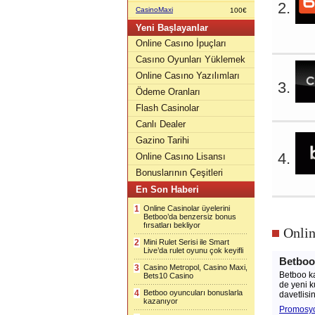
2.
CasinoMaxi
100€
Yeni Başlayanlar
Online Casıno İpuçları
Casıno Oyunları Yüklemek
Online Casıno Yazılımları
3.
Ödeme Oranları
Flash Casinolar
Canlı Dealer
Gazino Tarihi
4.
Online Casıno Lisansı
Bonuslarının Çeşitleri
En Son Haberi
1
Online Casinolar üyelerini
Betboo’da benzersiz bonus
fırsatları bekliyor
Onlin
2
Mini Rulet Serisi ile Smart
Live’da rulet oyunu çok keyifli
Betboo
3
Casino Metropol, Casino Maxi,
Betboo k
Bets10 Casino
de yeni k
4
Betboo oyuncuları bonuslarla
davetlisin
kazanıyor
Promosyo