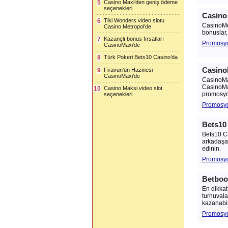
5
Casino Maxi’den geniş ödeme
seçenekleri
Casino
6
Tiki Wonders video slotu
CasinoMet
Casino Metropol’de
bonuslar,
7
Kazançlı bonus fırsatları
Promosyo
CasinoMaxi’de
8
Türk Pokeri Bets10 Casino’da
Casino
9
Firavun’un Hazinesi
CasinoMaxi’de
CasinoMa
CasinoMa
10
Casino Maksi video slot
promosyo
seçenekleri
Promosyo
Bets10
Bets10 C
arkadaşa
edinin.
Promosyo
Betboo
En dikkat
turnuvala
kazanabil
Promosyo