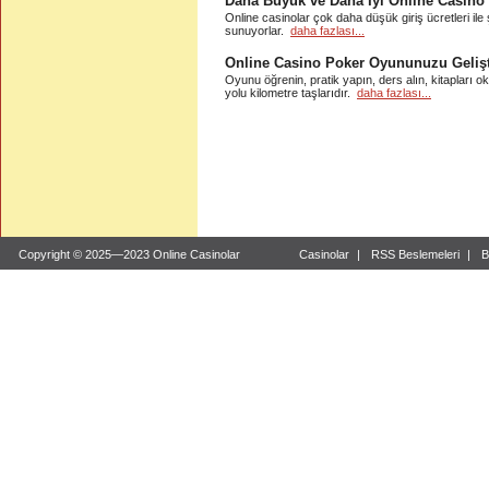
Daha Büyük ve Daha İyi Online Casino 
Online casinolar çok daha düşük giriş ücretleri il
sunuyorlar.
daha fazlası...
Online Casino Poker Oyununuzu Gelişt
Oyunu öğrenin, pratik yapın, ders alın, kitapları 
yolu kilometre taşlarıdır.
daha fazlası...
Copyright © 2025—2023
Online Casinolar
Casinolar
|
RSS Beslemeleri
|
B