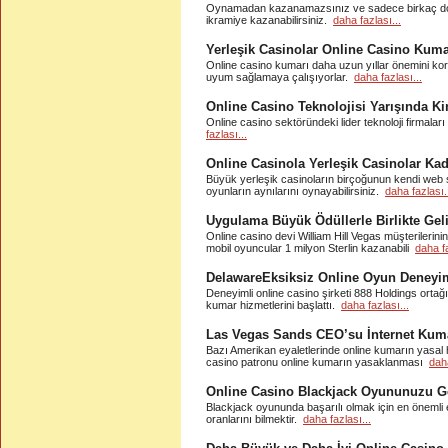
Oynamadan kazanamazsınız ve sadece birkaç dolarlık
ikramiye kazanabilirsiniz.
daha fazlası...
Yerleşik Casinolar Online Casino Kuma
Online casino kumarı daha uzun yıllar önemini k
uyum sağlamaya çalışıyorlar.
daha fazlası...
Online Casino Teknolojisi Yarışında 
Online casino sektöründeki lider teknoloji firmala
fazlası...
Online Casinola Yerleşik Casinolar Ka
Büyük yerleşik casinoların birçoğunun kendi web si
oyunların aynılarını oynayabilirsiniz.
daha fazlası.
Uygulama Büyük Ödüllerle Birlikte Gel
Online casino devi William Hill Vegas müşterilerin
mobil oyuncular 1 milyon Sterlin kazanabili
daha fa
DelawareEksiksiz Online Oyun Deneyi
Deneyimli online casino şirketi 888 Holdings ortağı
kumar hizmetlerini başlattı.
daha fazlası...
Las Vegas Sands CEO’su İnternet Kuma
Bazı Amerikan eyaletlerinde online kumarın yasal 
casino patronu online kumarın yasaklanması
daha
Online Casino Blackjack Oyununuzu Gel
Blackjack oyununda başarılı olmak için en önemli 
oranlarını bilmektir.
daha fazlası...