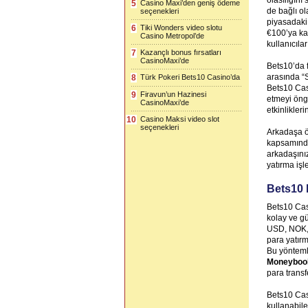
5
Casino Maxi’den geniş ödeme
de bağlı o
seçenekleri
piyasadaki 
6
Tiki Wonders video slotu
€100’ya ka
Casino Metropol’de
kullanıcıla
7
Kazançlı bonus fırsatları
CasinoMaxi’de
Bets10’da f
arasında “S
8
Türk Pokeri Bets10 Casino’da
Bets10 Cas
9
Firavun’un Hazinesi
etmeyi öng
CasinoMaxi’de
etkinlikleri
10
Casino Maksi video slot
seçenekleri
Arkadaşa ön
kapsamında
arkadaşını
yatırma iş
Bets10 
Bets10 Cas
kolay ve g
USD, NOK, 
para yatırm
Bu yönteml
Moneyboo
para transf
Bets10 Cas
kullanabil