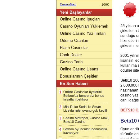
CasinoMaxi
100€
Yeni Başlayanlar
Online Casıno İpuçları
45 yıldan 
Casıno Oyunları Yüklemek
şirketlerin
Online Casıno Yazılımları
sunduğu onl
Ödeme Oranları
hizmetleri 
şirketin me
Flash Casinolar
Canlı Dealer
2001 yılını
lisansını e
Gazino Tarihi
kullanıma 
Online Casıno Lisansı
ödüller site
Bonuslarının Çeşitleri
Bets10 200
En Son Haberi
2.000.000 
hazırlanan 
1
Online Casinolar üyelerini
casino yazı
Betboo’da benzersiz bonus
fırsatları bekliyor
canlı dağıt
2
Mini Rulet Serisi ile Smart
BETS10 C
Live’da rulet oyunu çok keyifli
3
Casino Metropol, Casino Maxi,
Bets10 
Bets10 Casino
Oyun endüs
4
Betboo oyuncuları bonuslarla
kazanıyor
türünün en 
olasılığını