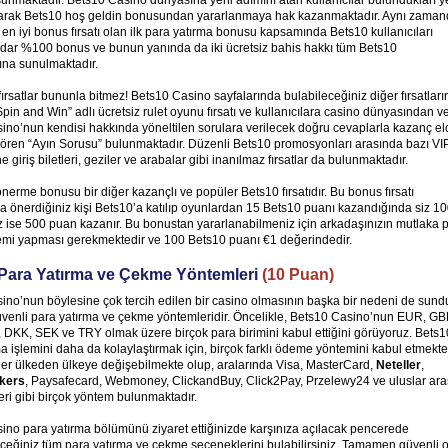
larak Bets10 hoş geldin bonusundan yararlanmaya hak kazanmaktadır. Aynı zama
en iyi bonus fırsatı olan ilk para yatırma bonusu kapsamında Bets10 kullanıcıları
dar %100 bonus ve bunun yanında da iki ücretsiz bahis hakkı tüm Bets10
rına sunulmaktadır.
ırsatlar bununla bitmez! Bets10 Casino sayfalarında bulabileceğiniz diğer fırsatları
pin and Win” adlı ücretsiz rulet oyunu fırsatı ve kullanıcılara casino dünyasından v
ino’nun kendisi hakkında yöneltilen sorulara verilecek doğru cevaplarla kazanç el
ören “Ayın Sorusu” bulunmaktadır. Düzenli Bets10 promosyonları arasında bazı VI
ne giriş biletleri, geziler ve arabalar gibi inanılmaz fırsatlar da bulunmaktadır.
erme bonusu bir diğer kazançlı ve popüler Bets10 fırsatıdır. Bu bonus fırsatı
 önerdiğiniz kişi Bets10’a katılıp oyunlardan 15 Bets10 puanı kazandığında siz 10
z ise 500 puan kazanır. Bu bonustan yararlanabilmeniz için arkadaşınızın mutlaka 
lemi yapması gerekmektedir ve 100 Bets10 puanı €1 değerindedir.
Para Yatırma ve Çekme Yöntemleri
(10 Puan)
ino’nun böylesine çok tercih edilen bir casino olmasının başka bir nedeni de sun
üvenli para yatırma ve çekme yöntemleridir. Öncelikle, Bets10 Casino’nun EUR, GB
DKK, SEK ve TRY olmak üzere birçok para birimini kabul ettiğini görüyoruz. Bets1
a işlemini daha da kolaylaştırmak için, birçok farklı ödeme yöntemini kabul etmekted
er ülkeden ülkeye değişebilmekte olup, aralarında Visa, MasterCard,
Neteller
,
kers
, Paysafecard, Webmoney, ClickandBuy, Click2Pay, Przelewy24 ve uluslar ara
eri gibi birçok yöntem bulunmaktadır.
ino para yatırma bölümünü ziyaret ettiğinizde karşınıza açılacak pencerede
eceğiniz tüm para yatırma ve çekme seçeneklerini bulabilirsiniz. Tamamen güvenli 