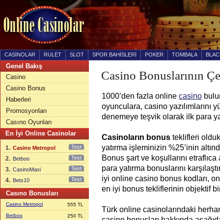
CASINOLAR
RULET
SLOT
SPOR BAHISLERI
POKER
TOMBALA
BLAC
Genel Bakış
Casino Bonuslarının Çeş
Casino
Casino Bonus
1000’den fazla online
casino
bulu
Haberleri
oyunculara, casino yazılımlarını 
Promosyonları
denemeye teşvik olarak ilk para 
Casıno Oyunları
En İyi Online Casinolar
Casinoların bonus
teklifleri olduk
yatırma işleminizin %25’inin altı
Test
1.
Casino Metropol
Bonus şart ve koşullarını etraflıca
Test
2.
Betboo
para yatırma bonuslarını karşılaşt
Test
3.
CasinoMaxi
iyi online casino bonus kodları, 
Test
4.
Bets10
en iyi bonus tekliflerinin objektif bi
Casıno Bonusları
Casino Metropol
555 TL
Türk online casinolarındaki her
Betboo
250 TL
casino bonusları hakkında aşağıdak