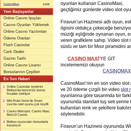
oyunları kullanan CasinoMaxi,
CasinoMaxi
100€
geçtiğimiz günlerde video slot oyu
Yeni Başlayanlar
Online Casıno İpuçları
Firavun’un Hazinesi adlı oyun, eski
Casıno Oyunları Yüklemek
ilgisini oldukça çekeceğe benziyor
Online Casıno Yazılımları
müziği eşliğinde oynanan oyun, eski
Ödeme Oranları
veren grafiklere sahip. Video slot 
Flash Casinolar
süslü ve tam bir Mısır piramidini an
Canlı Dealer
Gazino Tarihi
CASINO MAXİ
’YE
incelememizi okuyun
Online Casıno Lisansı
CASINOMAX
Bonuslarının Çeşitleri
En Son Haberi
CasinoMaxi’nin en son video slot
1
Online Casinolar üyelerini
ve 20 ödeme çizgili bir video
slot
Betboo’da benzersiz bonus
fırsatları bekliyor
oyunlarına göre tasarımda bir fark
2
Mini Rulet Serisi ile Smart
oyununda standart tuş seti yerine k
Live’da rulet oyunu çok keyifli
kullanılan renk ve şekillere bakı
3
Casino Metropol, Casino Maxi,
söylenebilir.
Bets10 Casino
4
Betboo oyuncuları bonuslarla
kazanıyor
Firavun’un Hazinesi oyununda Wi