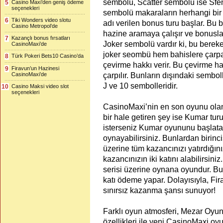
sembolü, Scatter sembolü ise Sfen
5
Casino Maxi’den geniş ödeme
seçenekleri
sembolü makaraların herhangi bir
6
Tiki Wonders video slotu
adı verilen bonus turu başlar. Bu
Casino Metropol’de
hazine aramaya çalışır ve bonusla
7
Kazançlı bonus fırsatları
Joker sembolü vardır ki, bu bereke
CasinoMaxi’de
joker seombü hem bahislere çarp
8
Türk Pokeri Bets10 Casino’da
çevirme hakkı verir. Bu çevirme ha
9
Firavun’un Hazinesi
CasinoMaxi’de
çarpılır. Bunların dışındaki sembol
J ve 10 sembolleridir.
10
Casino Maksi video slot
seçenekleri
CasinoMaxi’nin en son oyunu olan
bir hale getiren şey ise Kumar tur
isterseniz Kumar oyununu başlatab
oynayabilirsiniz. Bunlardan birinc
üzerine tüm kazancınızı yatırdığını
kazancınızın iki katını alabilirsini
serisi üzerine oynana oyundur. Bu
katı ödeme yapar. Dolayısıyla, Fi
sınırsız kazanma şansı sunuyor!
Farklı oyun atmosferi, Mezar Oyun
özellikleri ile yeni CasinoMaxi o