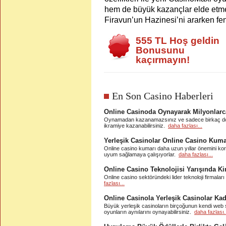
hem de büyük kazançlar elde etmek
Firavun’un Hazinesi’ni ararken fen
555 TL Hoş geldin
Bonusunu
kaçırmayın!
En Son Casino Haberleri
Online Casinoda Oynayarak Milyonlarca
Oynamadan kazanamazsınız ve sadece birkaç dolarlık
ikramiye kazanabilirsiniz.
daha fazlası...
Yerleşik Casinolar Online Casino Kuma
Online casino kumarı daha uzun yıllar önemini k
uyum sağlamaya çalışıyorlar.
daha fazlası...
Online Casino Teknolojisi Yarışında 
Online casino sektöründeki lider teknoloji firmala
fazlası...
Online Casinola Yerleşik Casinolar Ka
Büyük yerleşik casinoların birçoğunun kendi web si
oyunların aynılarını oynayabilirsiniz.
daha fazlası.