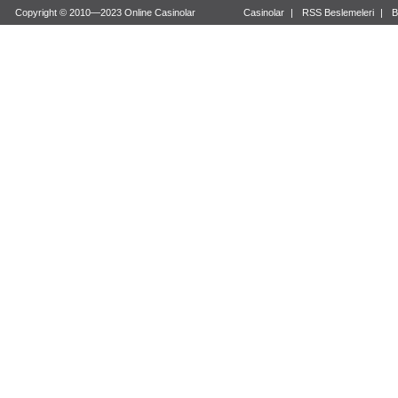
Copyright © 2010—2023
Online Casinolar
Casinolar
|
RSS Beslemeleri
|
B